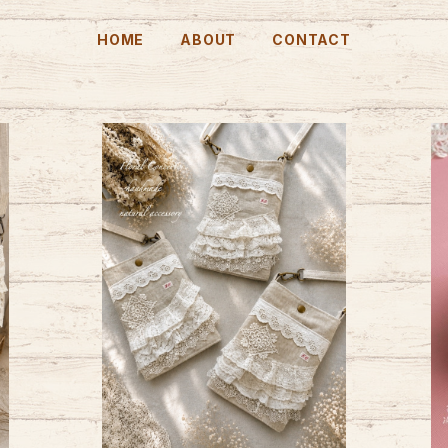
HOME
ABOUT
CONTACT
SOLD OUT
gre
リネンとアンティークレースのスマホポシェッ
ト
¥8,800